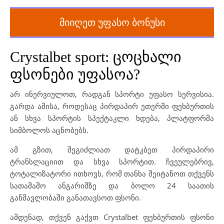
მიიღეთ უფასო ბონუსი
Crystalbet sport: ცოცხალი
ფსონები უფასოა?
არ ინერვიულოთ, რადგან სპორტი უფასო სერვისია.
გარდა ამისა, როდესაც პირდაპირ ეთერში ფეხბურთის
ან სხვა სპორტის სპექტაკლი ხდება, პლატფორმა
სიმბოლოს აცნობებს.
ამ გზით, შეგიძლიათ დატკბეთ პირდაპირი
ტრანსლაციით და სხვა სპორტით. ჩვეულებრივ,
ტოტალიზატორი ითხოვს, რომ თანხა შეიტანოთ თქვენს
სათამაშო ანგარიშზე და ბოლო 24 საათის
განმავლობაში განათავსოთ ფსონი.
ამდენად, თქვენ გაქვთ Crystalbet ფეხბურთის ფსონი