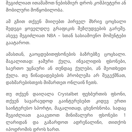
შეგიძლიათ ითამაშოთ ნებისმიერ დროს კომპიუტერი ან
მობილური მოწყობილობა.
ამ გზით თქვენ მიიღებთ პირველ მხრივ ცოცხალი
შედეგი ყოველდღე გრაფიკის შეზღუდვების გარეშე.
ასევე შეგიძლიათ NBA – სთან სასიამოვნო მომენტები
გაატაროთ.
ამასთან, გაოცდებითფსონების ბაზრებზე ცოცხალი.
მაგალითად: ჯამური ქულა, ინვალიდის ფსონები,
საერთო უცნაური ან თუნდაც ქულები, ან მეოთხედი
ქულა. თუ წინადადებების პრობლემა არ შეგექმნათ,
დახმარებისთვის მიმართეთ ონლაინ ჩეთს.
თუ თქვენ დაიღალა Crystalbet ფეხბურთის ფსონი,
თქვენ სავარაუდოდ გაინტერესებთ კიდევ ერთი
საინტერესო სპორტი, მაგალითად, ცხენოსნობა. სადაც
შეგიძლიათ გააკეთოთ მინიმალური ფსონები 1
ლარიდან და გაზარდოთ ადრენალინი, თითქოს
იპოდრომის დროს ხართ.